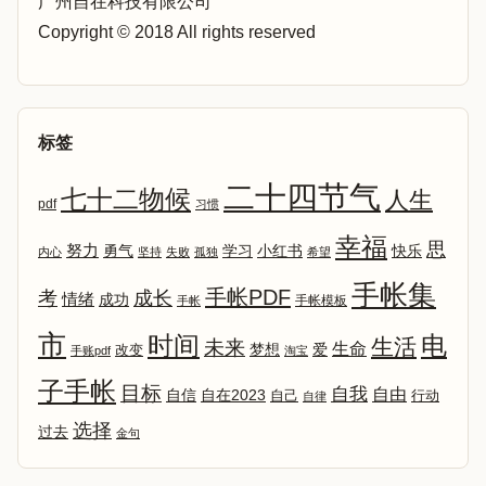
广州自在科技有限公司
Copyright © 2018 All rights reserved
标签
二十四节气
七十二物候
人生
pdf
习惯
幸福
思
努力
勇气
学习
小红书
快乐
内心
坚持
失败
孤独
希望
手帐集
手帐PDF
考
成长
情绪
成功
手帐模板
手帐
市
时间
电
生活
未来
生命
爱
改变
梦想
手账pdf
淘宝
子手帐
目标
自我
自由
自信
自在2023
自己
行动
自律
选择
过去
金句