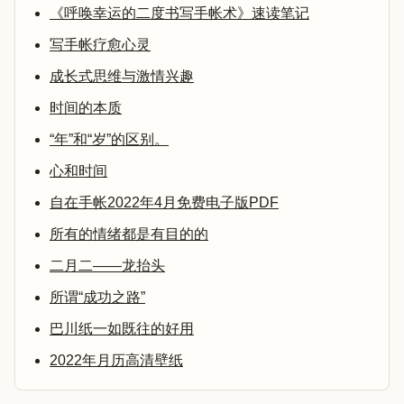
《呼唤幸运的二度书写手帐术》速读笔记
写手帐疗愈心灵
成长式思维与激情兴趣
时间的本质
“年”和“岁”的区别。
心和时间
自在手帐2022年4月免费电子版PDF
所有的情绪都是有目的的
二月二——龙抬头
所谓“成功之路”
巴川纸一如既往的好用
2022年月历高清壁纸