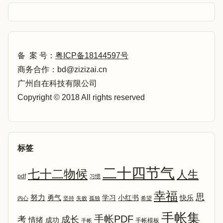
备 案 号：
粤ICP备18144597号
商务合作：bd@zizizai.cn
广州自在科技有限公司
Copyright © 2018 All rights reserved
标签
二十四节气
七十二物候
人生
pdf
习惯
幸福
思
努力
勇气
学习
小红书
快乐
内心
坚持
失败
孤独
希望
手帐集
手帐PDF
考
成长
情绪
成功
手帐模板
手帐