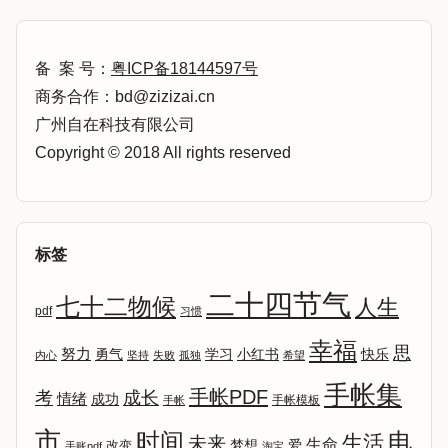
备 案 号：
粤ICP备18144597号
商务合作：bd@zizizai.cn
广州自在科技有限公司
Copyright © 2018 All rights reserved
标签
二十四节气
七十二物候
人生
pdf
习惯
幸福
思
努力
勇气
学习
小红书
快乐
内心
坚持
失败
孤独
希望
手帐集
手帐PDF
考
成长
情绪
成功
手帐模板
手帐
市
时间
电
生活
未来
生命
爱
改变
梦想
手账pdf
淘宝