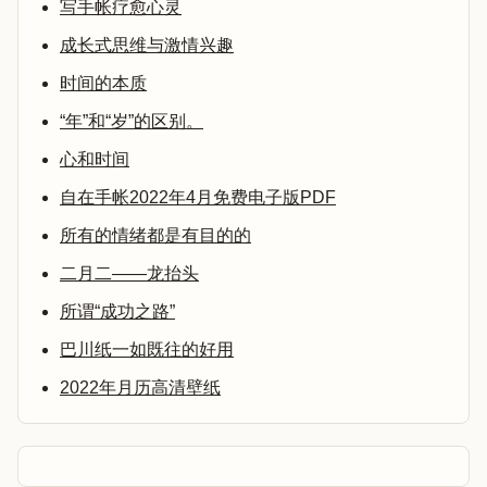
写手帐疗愈心灵
成长式思维与激情兴趣
时间的本质
“年”和“岁”的区别。
心和时间
自在手帐2022年4月免费电子版PDF
所有的情绪都是有目的的
二月二——龙抬头
所谓“成功之路”
巴川纸一如既往的好用
2022年月历高清壁纸