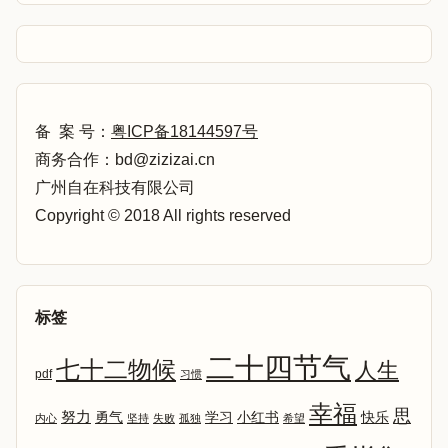
备 案 号：
粤ICP备18144597号
商务合作：bd@zizizai.cn
广州自在科技有限公司
Copyright © 2018 All rights reserved
标签
二十四节气
七十二物候
人生
pdf
习惯
幸福
思
努力
勇气
学习
小红书
快乐
内心
坚持
失败
孤独
希望