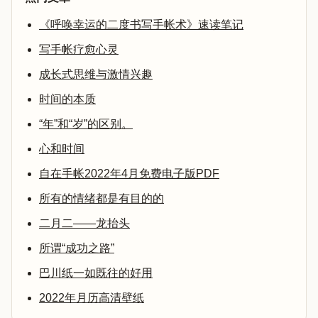
《呼唤幸运的二度书写手帐术》速读笔记
写手帐疗愈心灵
成长式思维与激情兴趣
时间的本质
“年”和“岁”的区别。
心和时间
自在手帐2022年4月免费电子版PDF
所有的情绪都是有目的的
二月二——龙抬头
所谓“成功之路”
巴川纸一如既往的好用
2022年月历高清壁纸