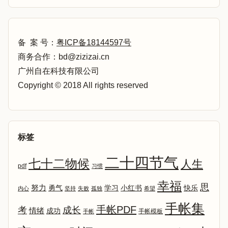
备 案 号：
粤ICP备18144597号
商务合作：bd@zizizai.cn
广州自在科技有限公司
Copyright © 2018 All rights reserved
标签
二十四节气
七十二物候
人生
pdf
习惯
幸福
思
努力
勇气
学习
小红书
快乐
内心
坚持
失败
孤独
希望
手帐集
手帐PDF
考
成长
情绪
成功
手帐模板
手帐