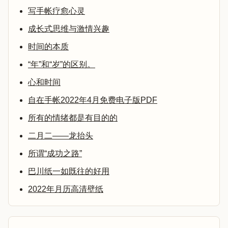
写手帐疗愈心灵
成长式思维与激情兴趣
时间的本质
“年”和“岁”的区别。
心和时间
自在手帐2022年4月免费电子版PDF
所有的情绪都是有目的的
二月二——龙抬头
所谓“成功之路”
巴川纸一如既往的好用
2022年月历高清壁纸