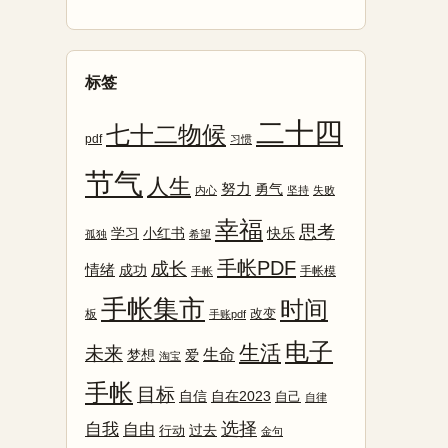
标签
二十四
七十二物候
pdf
习惯
节气
人生
努力
勇气
内心
坚持
失败
幸福
思考
学习
小红书
快乐
孤独
希望
手帐PDF
成长
情绪
成功
手帐模
手帐
手帐集市
时间
改变
板
手账pdf
电子
生活
未来
生命
爱
梦想
淘宝
手帐
目标
自信
自在2023
自己
自律
选择
自我
自由
行动
过去
金句