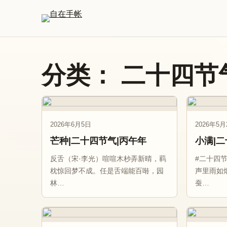
跳到主要内容
分类：
二十四节
2026年6月5日
2026年5月
芒种|二十四节气|丙午年
小满|
反舌（宋·李光）喧喧木杪弄新晴，羁
#二十四
枕惊回梦不成。任是舌端能百啭，园
声里雨如
林…
蚕…