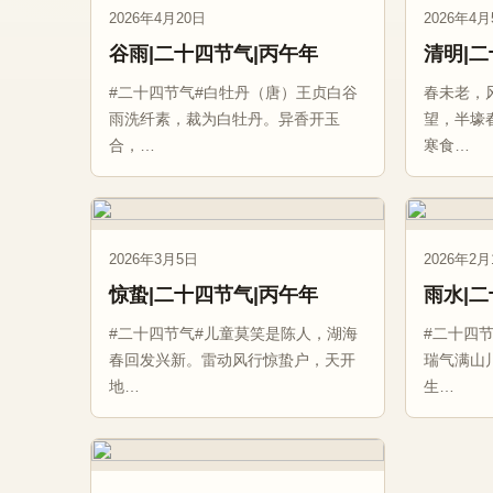
2026年4月20日
2026年4月
谷雨|二十四节气|丙午年
清明|
#二十四节气#白牡丹（唐）王贞白谷
春未老，
雨洗纤素，裁为白牡丹。异香开玉
望，半壕
合，…
寒食…
2026年3月5日
2026年2月
惊蛰|二十四节气|丙午年
雨水|
#二十四节气#儿童莫笑是陈人，湖海
#二十四
春回发兴新。雷动风行惊蛰户，天开
瑞气满山
地…
生…