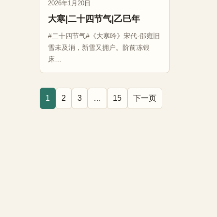
2026年1月20日
大寒|二十四节气|乙巳年
#二十四节气#《大寒吟》宋代·邵雍旧
雪未及消，新雪又拥户。阶前冻银
床…
1
2
3
…
15
下一页