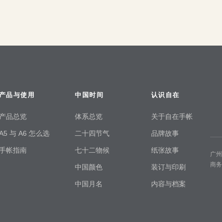
产品与使用
中国时间
认识自在
产品总览
体系总览
关于自在手帐
A5 与 A6 怎么选
二十四节气
品牌故事
手帐指南
七十二物候
纸张故事
广
商
中国颜色
装订与印刷
中国月名
内容与档案