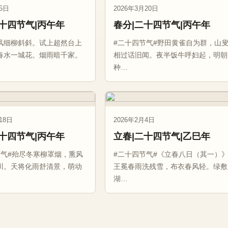
5日
2026年3月20日
二十四节气|丙午年
春分|二十四节气|丙午年
风细柳斜斜。试上超然台上
#二十四节气#野田黄雀自为群，山
春水一城花。烟雨暗千家。
相过话旧闻。夜半饭牛呼妇起，明朝
种…
18日
2026年2月4日
二十四节气|丙午年
立春|二十四节气|乙巳年
节气#殆尽冬寒柳罩烟，熏风
#二十四节气#《立春八日（其一）
川。天将化雨舒清景，萌动
王冕春雨洗残雪，布衣春风轻。绿敷
湖…