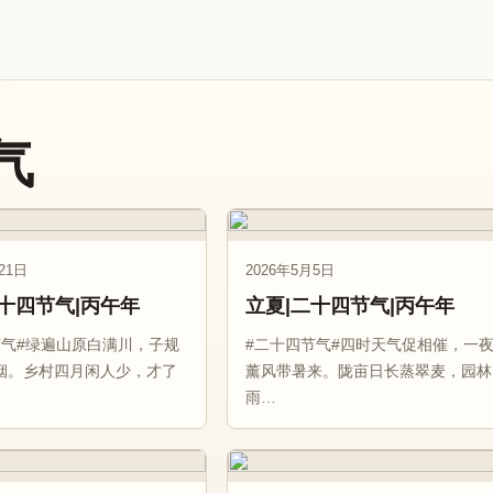
气
21日
2026年5月5日
二十四节气|丙午年
立夏|二十四节气|丙午年
节气#绿遍山原白满川，子规
#二十四节气#四时天气促相催，一
烟。乡村四月闲人少，才了
薰风带暑来。陇亩日长蒸翠麦，园林
雨…