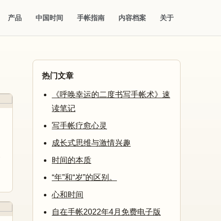
产品
中国时间
手帐指南
内容档案
关于
热门文章
《呼唤幸运的二度书写手帐术》速
读笔记
写手帐疗愈心灵
成长式思维与激情兴趣
夜
时间的本质
“年”和“岁”的区别。
心和时间
自在手帐2022年4月免费电子版