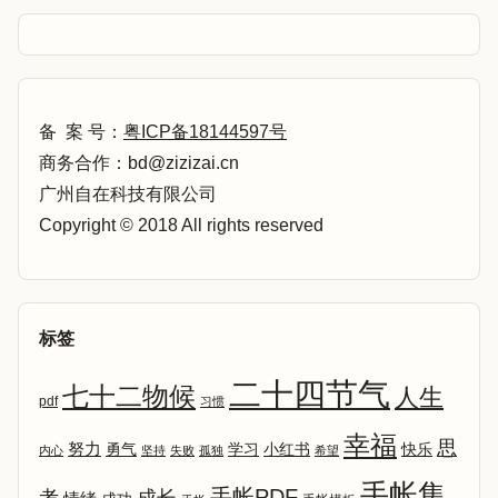
备 案 号：
粤ICP备18144597号
商务合作：bd@zizizai.cn
广州自在科技有限公司
Copyright © 2018 All rights reserved
标签
二十四节气
七十二物候
人生
pdf
习惯
幸福
思
努力
勇气
学习
小红书
快乐
内心
坚持
失败
孤独
希望
手帐集
手帐PDF
考
成长