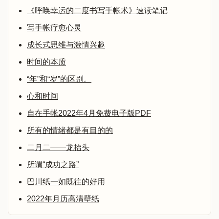
《呼唤幸运的二度书写手帐术》速读笔记
写手帐疗愈心灵
成长式思维与激情兴趣
时间的本质
“年”和“岁”的区别。
心和时间
自在手帐2022年4月免费电子版PDF
所有的情绪都是有目的的
二月二——龙抬头
所谓“成功之路”
巴川纸一如既往的好用
2022年月历高清壁纸