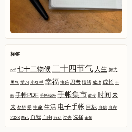
标签
二十四节气
七十二物候
人生
努力
pdf
幸福
成长
思考
情绪
勇气
学习
小红书
快乐
成功
手
手帐集市
时间
手帐PDF
未
改变
帐
手帐模板
电子手帐
生活
来
目标
生命
爱
自信
自在
梦想
选择
自我
自由
2023
自己
行动
过去
金句