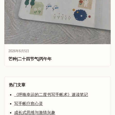
2026年6月5日
芒种|二十四节气|丙午年
热门文章
《呼唤幸运的二度书写手帐术》速读笔记
写手帐疗愈心灵
成长式思维与激情兴趣