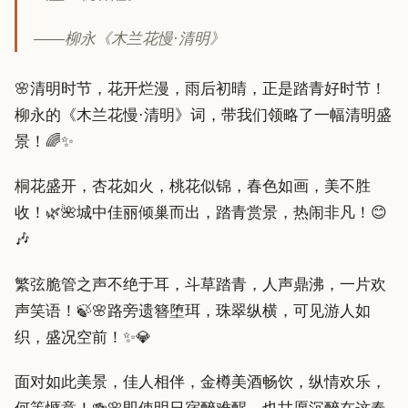
——柳永《木兰花慢·清明》
🌸清明时节，花开烂漫，雨后初晴，正是踏青好时节！
柳永的《木兰花慢·清明》词，带我们领略了一幅清明盛
景！🌈✨
桐花盛开，杏花如火，桃花似锦，春色如画，美不胜
收！🌿🌺城中佳丽倾巢而出，踏青赏景，热闹非凡！😊
🎶
繁弦脆管之声不绝于耳，斗草踏青，人声鼎沸，一片欢
声笑语！🍃🌸路旁遗簪堕珥，珠翠纵横，可见游人如
织，盛况空前！✨💎
面对如此美景，佳人相伴，金樽美酒畅饮，纵情欢乐，