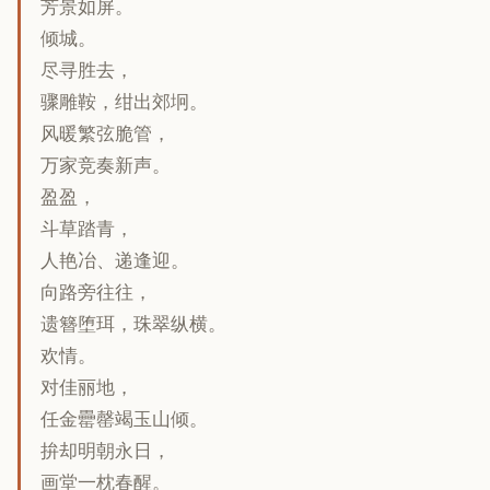
芳景如屏。
倾城。
尽寻胜去，
骤雕鞍，绀出郊坰。
风暖繁弦脆管，
万家竞奏新声。
盈盈，
斗草踏青，
人艳冶、递逢迎。
向路旁往往，
遗簪堕珥，珠翠纵横。
欢情。
对佳丽地，
任金罍罄竭玉山倾。
拚却明朝永日，
画堂一枕春醒。