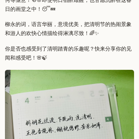
何等惬意！🍻🌸即使明日宿醉难醒，也甘愿沉醉在这春
日的画堂之中！😴💤
柳永的词，语言华丽，意境优美，把清明节的热闹景象
和游人的欢快心情描绘得淋漓尽致！🌈✨
你是否也感受到了清明踏青的乐趣呢？快来分享你的见
闻和感受吧！🌸🍃