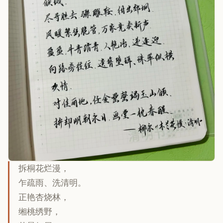
拆桐花烂漫，
乍疏雨、洗清明。
正艳杏烧林，
缃桃绣野，