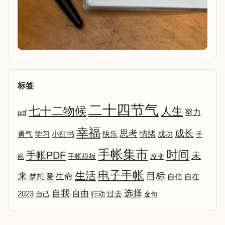
标签
二十四节气
七十二物候
人生
努力
pdf
幸福
成长
思考
情绪
勇气
学习
小红书
快乐
成功
手
手帐集市
时间
手帐PDF
未
改变
帐
手帐模板
电子手帐
生活
来
目标
生命
爱
自信
自在
梦想
选择
自我
自由
2023
自己
行动
过去
金句