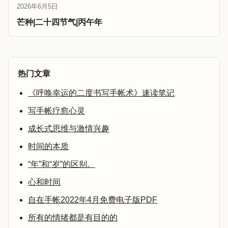
2026年6月5日
芒种|二十四节气|丙午年
热门文章
《呼唤幸运的二度书写手帐术》速读笔记
写手帐疗愈心灵
成长式思维与激情兴趣
时间的本质
“年”和“岁”的区别。
心和时间
自在手帐2022年4月免费电子版PDF
所有的情绪都是有目的的