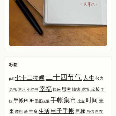
标签
二十四节气
七十二物候
人生
努力
pdf
幸福
成长
思考
情绪
勇气
学习
小红书
快乐
成功
手
手帐集市
时间
手帐PDF
未
改变
帐
手帐模板
电子手帐
生活
来
目标
生命
爱
自信
自在
梦想