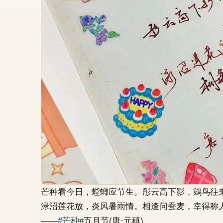
芒种看今日，螳螂应节生。彤云高下影，鴳鸟往
渌沼莲花放，炎风暑雨情。相逢问蚕麦，幸得称
——
#芒种#
五月节(唐·元稹)