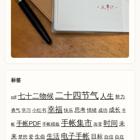
标签
二十四节气
七十二物候
人生
努力
pdf
幸福
成长
思考
情绪
勇气
学习
小红书
快乐
成功
手
手帐集市
时间
手帐PDF
未
改变
帐
手帐模板
电子手帐
生活
来
目标
生命
爱
自信
自在
梦想