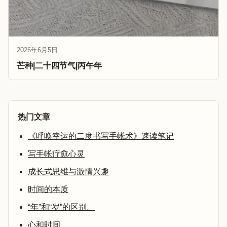
2026年6月5日
芒种|二十四节气|丙午年
热门文章
《呼唤幸运的二度书写手帐术》速读笔记
写手帐疗愈心灵
成长式思维与激情兴趣
时间的本质
“年”和“岁”的区别。
心和时间