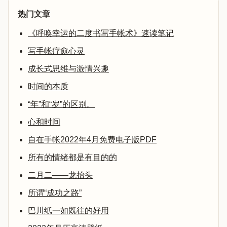
热门文章
《呼唤幸运的二度书写手帐术》速读笔记
写手帐疗愈心灵
成长式思维与激情兴趣
时间的本质
“年”和“岁”的区别。
心和时间
自在手帐2022年4月免费电子版PDF
所有的情绪都是有目的的
二月二——龙抬头
所谓“成功之路”
巴川纸一如既往的好用