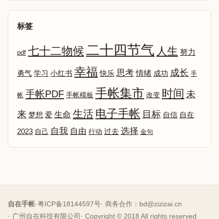
标签
二十四节气
七十二物候
人生
努力
pdf
幸福
成长
思考
情绪
勇气
学习
小红书
快乐
成功
手
手帐集市
时间
手帐PDF
未
改变
帐
手帐模板
电子手帐
生活
来
目标
生命
爱
自信
自在
梦想
选择
自我
自由
2023
自己
行动
过去
金句
自在手帐
·
粤ICP备18144597号
· 商务合作：
bd@zizizai.cn
· 广州自在科技有限公司
· Copyright © 2018 All rights reserved