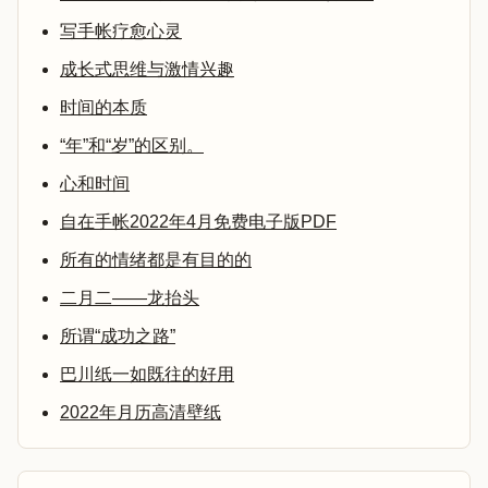
写手帐疗愈心灵
成长式思维与激情兴趣
时间的本质
“年”和“岁”的区别。
心和时间
自在手帐2022年4月免费电子版PDF
所有的情绪都是有目的的
二月二——龙抬头
所谓“成功之路”
巴川纸一如既往的好用
2022年月历高清壁纸