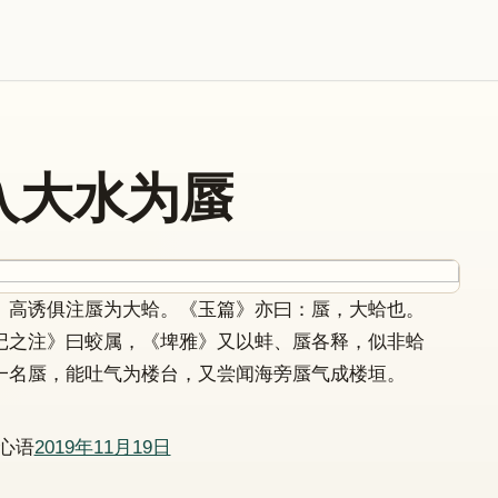
入大水为蜃
、高诱俱注蜃为大蛤。《玉篇》亦曰：蜃，大蛤也。
记之注》曰蛟属，《埤雅》又以蚌、蜃各释，似非蛤
一名蜃，能吐气为楼台，又尝闻海旁蜃气成楼垣。
心语
2019年11月19日