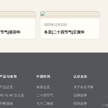
2022年12月22日
四节气|癸卯年
冬至|二十四节气|壬寅年
产品与使用
中国时间
认识自在
产品总览
体系总览
关于自在手帐
A5 与 A6 怎么选
二十四节气
品牌故事
手帐指南
七十二物候
纸张故事
广