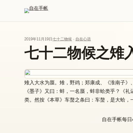
跳到主要内容
2019年11月19日
七十二物候
·
自在心语
七十二物候之雉
雉入大水为蜃。雉，野鸡；郑康成、《淮南子》
《墨子》又曰：蚌，一名蜃，蚌非蛤类乎？《礼
类。然按《本草》车螯之条曰：车螯，是大蛤，
自在手帐每日