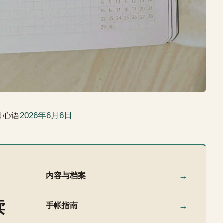
日心语
2026年6月6日
→
内容与档案
读
→
手帐指南