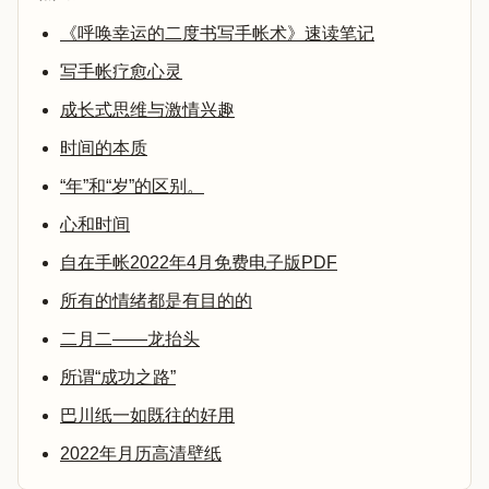
《呼唤幸运的二度书写手帐术》速读笔记
写手帐疗愈心灵
成长式思维与激情兴趣
时间的本质
“年”和“岁”的区别。
心和时间
自在手帐2022年4月免费电子版PDF
所有的情绪都是有目的的
二月二——龙抬头
所谓“成功之路”
巴川纸一如既往的好用
2022年月历高清壁纸