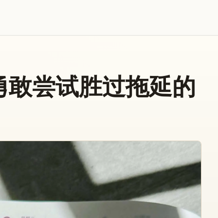
勇敢尝试胜过拖延的