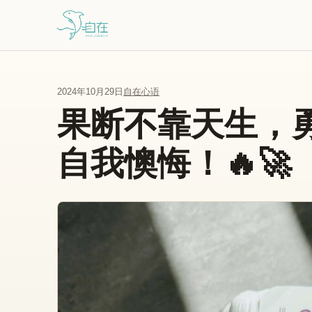
跳到主要内容
2024年10月29日
自在心语
果断不靠天生，
自我懊悔！🔥🚀