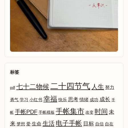
标签
二十四节气
七十二物候
人生
努力
pdf
幸福
成长
思考
情绪
勇气
学习
小红书
快乐
成功
手
手帐集市
时间
手帐PDF
未
改变
帐
手帐模板
电子手帐
生活
来
目标
生命
爱
自信
自在
梦想