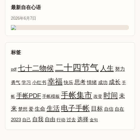
最新自在心语
2026年6月7日
标签
二十四节气
七十二物候
人生
努力
pdf
幸福
成长
思考
情绪
勇气
学习
小红书
快乐
成功
手
手帐集市
时间
手帐PDF
未
改变
帐
手帐模板
电子手帐
生活
来
目标
生命
爱
自信
自在
梦想
选择
自我
自由
2023
自己
行动
过去
金句