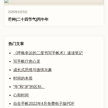
2026年6月5日
芒种|二十四节气|丙午年
热门文章
《呼唤幸运的二度书写手帐术》速读笔记
写手帐疗愈心灵
成长式思维与激情兴趣
时间的本质
“年”和“岁”的区别。
心和时间
自在手帐2022年4月免费电子版PDF