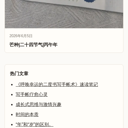
2026年6月5日
芒种|二十四节气|丙午年
热门文章
《呼唤幸运的二度书写手帐术》速读笔记
写手帐疗愈心灵
成长式思维与激情兴趣
时间的本质
“年”和“岁”的区别。