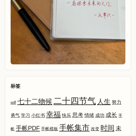
标签
二十四节气
七十二物候
人生
努力
pdf
幸福
成长
思考
情绪
勇气
学习
小红书
快乐
成功
手
手帐集市
时间
手帐PDF
未
改变
帐
手帐模板