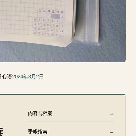
日心语
2024年3月2日
→
内容与档案
读
→
手帐指南