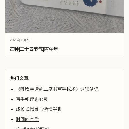
2026年6月5日
芒种|二十四节气|丙午年
热门文章
《呼唤幸运的二度书写手帐术》速读笔记
写手帐疗愈心灵
成长式思维与激情兴趣
时间的本质