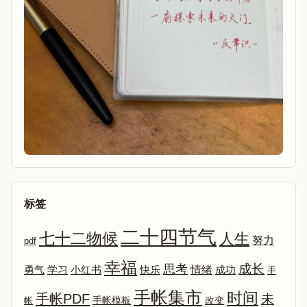
标签
二十四节气
七十二物候
人生
努力
pdf
幸福
成长
思考
情绪
勇气
学习
小红书
快乐
成功
手
手帐集市
时间
手帐PDF
未
改变
帐
手帐模板