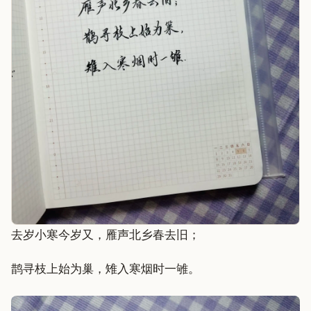
去岁小寒今岁又，雁声北乡春去旧；
鹊寻枝上始为巢，雉入寒烟时一雊。