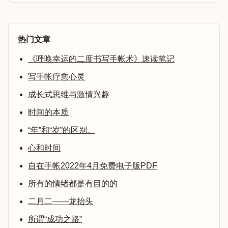
热门文章
《呼唤幸运的二度书写手帐术》速读笔记
写手帐疗愈心灵
成长式思维与激情兴趣
时间的本质
“年”和“岁”的区别。
心和时间
自在手帐2022年4月免费电子版PDF
所有的情绪都是有目的的
二月二——龙抬头
所谓“成功之路”