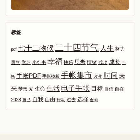
标签
二十四节气
七十二物候
人生
努力
pdf
幸福
成长
思考
情绪
勇气
学习
小红书
快乐
成功
手
手帐集市
时间
手帐PDF
未
改变
帐
手帐模板
电子手帐
生活
来
目标
生命
爱
自信
自在
梦想
选择
自我
自由
2023
自己
行动
过去
金句