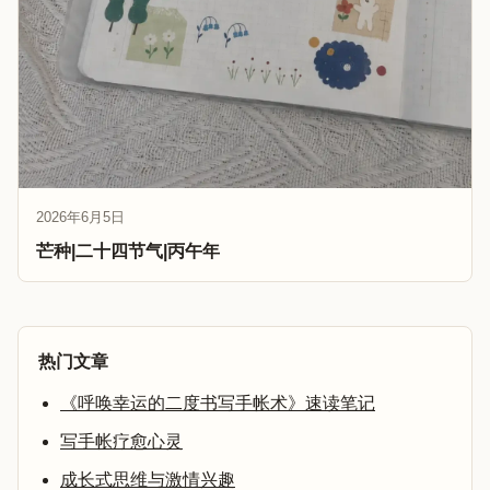
2026年6月5日
芒种|二十四节气|丙午年
热门文章
《呼唤幸运的二度书写手帐术》速读笔记
写手帐疗愈心灵
成长式思维与激情兴趣