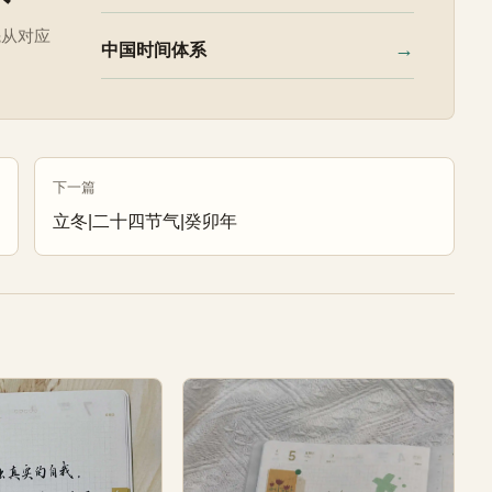
先从对应
→
中国时间体系
下一篇
立冬|二十四节气|癸卯年