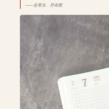
——史蒂夫．乔布斯