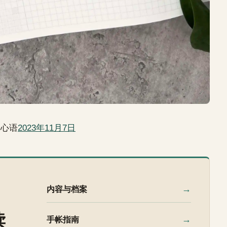
日心语
2023年11月7日
→
内容与档案
读
→
手帐指南