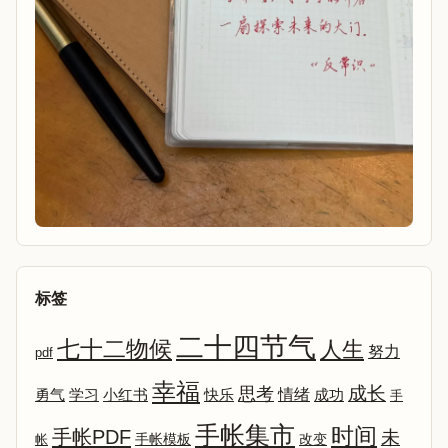
标签
二十四节气
七十二物候
人生
努力
pdf
幸福
成长
思考
情绪
勇气
学习
小红书
快乐
成功
手
手帐集市
时间
手帐PDF
未
改变
帐
手帐模板