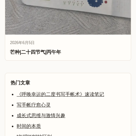
2026年6月5日
芒种|二十四节气|丙午年
热门文章
《呼唤幸运的二度书写手帐术》速读笔记
写手帐疗愈心灵
成长式思维与激情兴趣
时间的本质