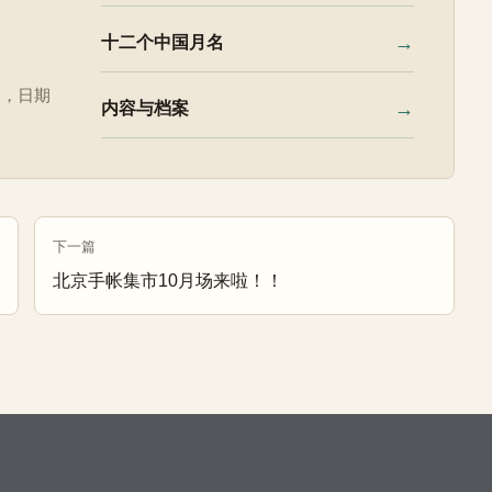
→
十二个中国月名
令，日期
→
内容与档案
下一篇
北京手帐集市10月场来啦！！