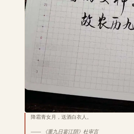
降霜青女月，送酒白衣人。
—— 《重九日宴江阴》杜审言