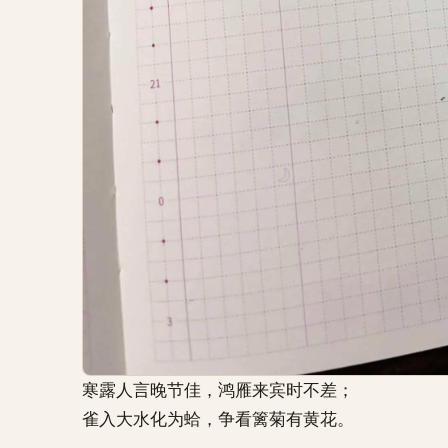
寒露人言晚节佳，鸿雁来宾时不差；
雀入大水化为蛤，争看篱菊有黄花。