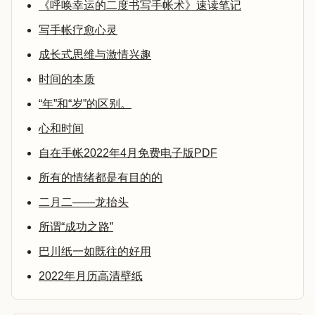
《呼唤幸运的二度书写手帐术》速读笔记
写手帐疗愈心灵
成长式思维与激情兴趣
时间的本质
“年”和“岁”的区别。
心和时间
自在手帐2022年4月免费电子版PDF
所有的情绪都是有目的的
二月二——龙抬头
所谓“成功之路”
巴川纸一如既往的好用
2022年月历高清壁纸