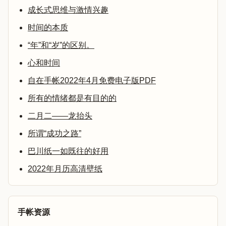
成长式思维与激情兴趣
时间的本质
“年”和“岁”的区别。
心和时间
自在手帐2022年4月免费电子版PDF
所有的情绪都是有目的的
二月二——龙抬头
所谓“成功之路”
巴川纸一如既往的好用
2022年月历高清壁纸
手帐资源