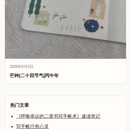
2026年6月5日
芒种|二十四节气|丙午年
热门文章
《呼唤幸运的二度书写手帐术》速读笔记
写手帐疗愈心灵