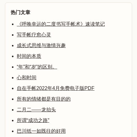
热门文章
《呼唤幸运的二度书写手帐术》速读笔记
写手帐疗愈心灵
成长式思维与激情兴趣
时间的本质
“年”和“岁”的区别。
心和时间
自在手帐2022年4月免费电子版PDF
所有的情绪都是有目的的
二月二——龙抬头
所谓“成功之路”
巴川纸一如既往的好用