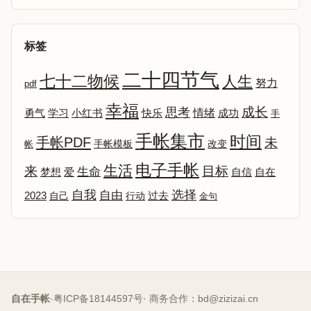
标签
二十四节气
七十二物候
人生
努力
pdf
幸福
成长
思考
情绪
勇气
学习
小红书
快乐
成功
手
手帐集市
时间
手帐PDF
未
改变
帐
手帐模板
电子手帐
生活
来
目标
生命
爱
自信
自在
梦想
选择
自我
自由
2023
自己
行动
过去
金句
自在手帐
·
粤ICP备18144597号
· 商务合作：
bd@zizizai.cn