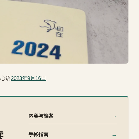
日心语
2023年9月16日
→
内容与档案
读
→
手帐指南