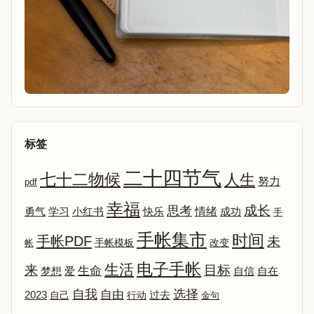
标签
二十四节气
七十二物候
人生
努力
pdf
幸福
成长
思考
情绪
勇气
学习
小红书
快乐
成功
手
手帐集市
时间
手帐PDF
未
改变
帐
手帐模板
电子手帐
生活
来
目标
生命
爱
自信
自在
梦想
选择
自我
自由
2023
自己
行动
过去
金句