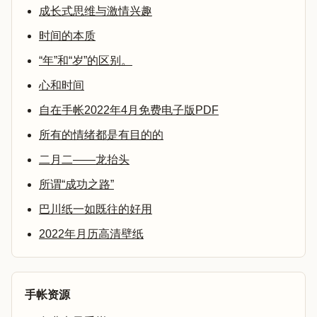
成长式思维与激情兴趣
时间的本质
“年”和“岁”的区别。
心和时间
自在手帐2022年4月免费电子版PDF
所有的情绪都是有目的的
二月二——龙抬头
所谓“成功之路”
巴川纸一如既往的好用
2022年月历高清壁纸
手帐资源