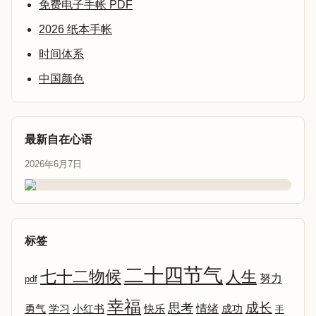
免费电子手帐 PDF
2026 纸本手帐
时间体系
中国颜色
最新自在心语
2026年6月7日
标签
二十四节气
七十二物候
人生
努力
pdf
幸福
成长
思考
情绪
勇气
学习
小红书
快乐
成功
手