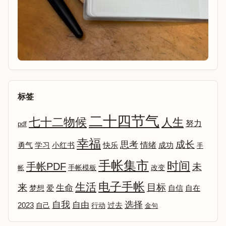
标签
二十四节气
七十二物候
人生
努力
pdf
幸福
成长
思考
情绪
勇气
学习
小红书
快乐
成功
手
手帐集市
时间
手帐PDF
未
改变
帐
手帐模板
电子手帐
生活
来
目标
生命
爱
自信
自在
梦想
选择
自我
自由
2023
自己
行动
过去
金句