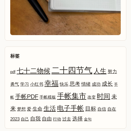
标签
二十四节气
七十二物候
人生
努力
pdf
幸福
成长
思考
情绪
勇气
学习
小红书
快乐
成功
手
手帐集市
时间
手帐PDF
未
改变
帐
手帐模板
电子手帐
生活
来
目标
生命
爱
自信
自在
梦想
选择
自我
自由
2023
自己
行动
过去
金句