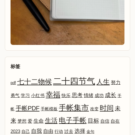
标签
二十四节气
七十二物候
人生
努力
pdf
幸福
成长
思考
情绪
勇气
学习
小红书
快乐
成功
手
手帐集市
时间
手帐PDF
未
改变
帐
手帐模板
电子手帐
生活
来
目标
生命
爱
自信
自在
梦想
选择
自我
自由
2023
自己
行动
过去
金句