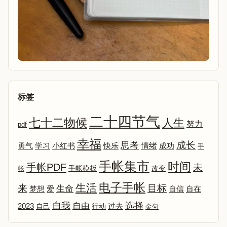
标签
二十四节气
七十二物候
人生
努力
pdf
幸福
成长
思考
情绪
勇气
学习
小红书
快乐
成功
手
手帐集市
时间
手帐PDF
未
改变
帐
手帐模板
电子手帐
生活
来
目标
生命
爱
自信
自在
梦想
选择
自我
自由
2023
自己
行动
过去
金句