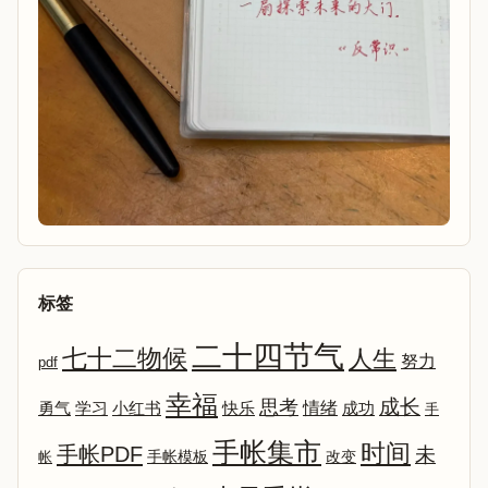
标签
二十四节气
七十二物候
人生
努力
pdf
幸福
成长
思考
情绪
勇气
学习
小红书
快乐
成功
手
手帐集市
时间
手帐PDF
未
改变
帐
手帐模板