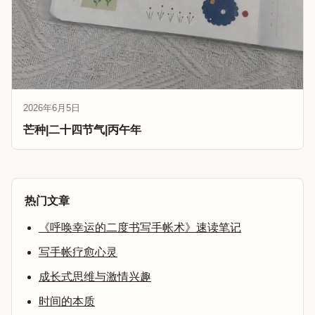
2026年6月5日
芒种|二十四节气|丙午年
热门文章
《呼唤幸运的二度书写手帐术》速读笔记
写手帐疗愈心灵
成长式思维与激情兴趣
时间的本质