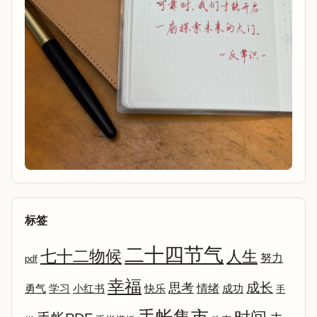
标签
二十四节气
七十二物候
人生
努力
pdf
幸福
成长
思考
情绪
勇气
学习
小红书
快乐
成功
手