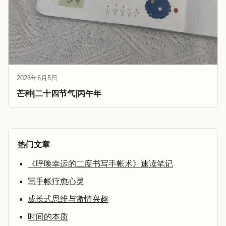
2026年6月5日
芒种|二十四节气|丙午年
热门文章
《呼唤幸运的二度书写手帐术》速读笔记
写手帐疗愈心灵
成长式思维与激情兴趣
时间的本质