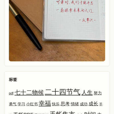
标签
二十四节气
七十二物候
人生
努力
pdf
幸福
成长
思考
情绪
勇气
学习
小红书
快乐
成功
手