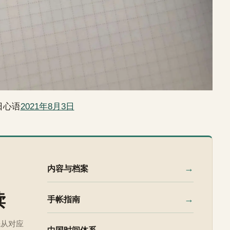
日心语
2021年8月3日
→
内容与档案
读
→
手帐指南
先从对应