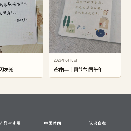
2026年6月5日
闪发光
芒种|二十四节气|丙午年
产品与使用
中国时间
认识自在