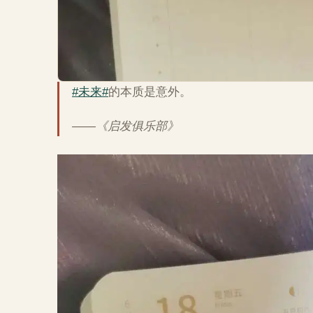
#未来#
的本质是意外。
——《启发俱乐部》