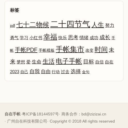
标签
二十四节气
七十二物候
人生
努力
pdf
幸福
成长
思考
情绪
勇气
学习
小红书
快乐
成功
手
手帐集市
时间
手帐PDF
未
改变
帐
手帐模板
电子手帐
生活
来
目标
生命
爱
自信
自在
梦想
选择
自我
自由
2023
自己
行动
过去
金句
自在手帐
·
粤ICP备18144597号
· 商务合作：
bd@zizizai.cn
· 广州自在科技有限公司
· Copyright © 2018 All rights reserved