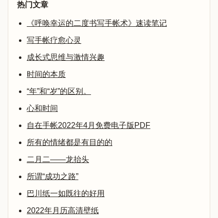
热门文章
《呼唤幸运的二度书写手帐术》速读笔记
写手帐疗愈心灵
成长式思维与激情兴趣
时间的本质
“年”和“岁”的区别。
心和时间
自在手帐2022年4月免费电子版PDF
所有的情绪都是有目的的
二月二——龙抬头
所谓“成功之路”
巴川纸一如既往的好用
2022年月历高清壁纸