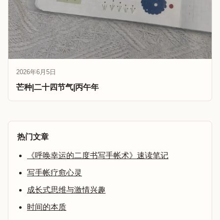
2026年6月5日
芒种|二十四节气|丙午年
热门文章
《呼唤幸运的二度书写手帐术》速读笔记
写手帐疗愈心灵
成长式思维与激情兴趣
时间的本质