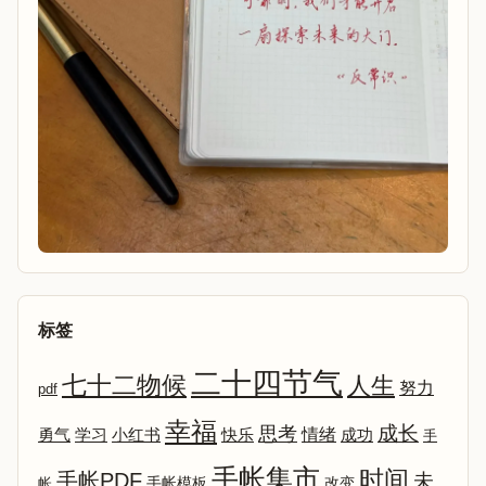
标签
二十四节气
七十二物候
人生
努力
pdf
幸福
成长
思考
情绪
勇气
学习
小红书
快乐
成功
手
手帐集市
时间
手帐PDF
未
改变
帐
手帐模板