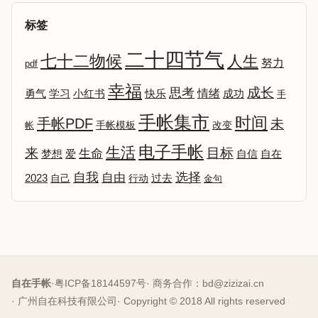
标签
二十四节气
七十二物候
人生
努力
pdf
幸福
成长
思考
情绪
勇气
学习
小红书
快乐
成功
手
手帐集市
时间
手帐PDF
未
改变
帐
手帐模板
电子手帐
生活
来
目标
生命
爱
自信
自在
梦想
选择
自我
自由
2023
自己
行动
过去
金句
自在手帐
·
粤ICP备18144597号
· 商务合作：
bd@zizizai.cn
· 广州自在科技有限公司
· Copyright © 2018 All rights reserved