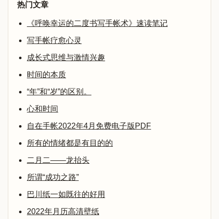
热门文章
《呼唤幸运的二度书写手帐术》速读笔记
写手帐疗愈心灵
成长式思维与激情兴趣
时间的本质
“年”和“岁”的区别。
心和时间
自在手帐2022年4月免费电子版PDF
所有的情绪都是有目的的
二月二——龙抬头
所谓“成功之路”
巴川纸一如既往的好用
2022年月历高清壁纸