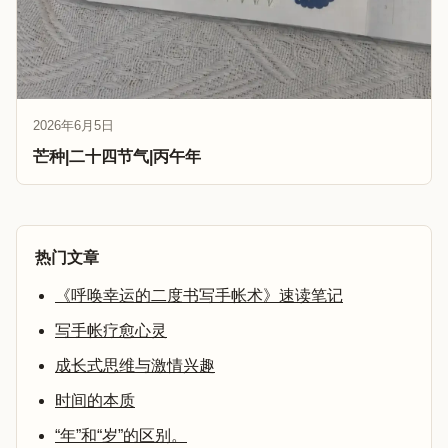
2026年6月5日
芒种|二十四节气|丙午年
热门文章
《呼唤幸运的二度书写手帐术》速读笔记
写手帐疗愈心灵
成长式思维与激情兴趣
时间的本质
“年”和“岁”的区别。