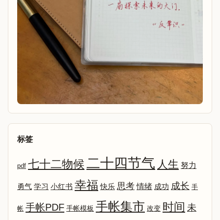
标签
二十四节气
七十二物候
人生
努力
pdf
幸福
成长
思考
情绪
勇气
学习
小红书
快乐
成功
手
手帐集市
时间
手帐PDF
未
改变
帐
手帐模板