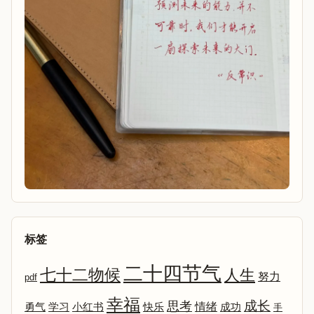
标签
二十四节气
七十二物候
人生
努力
pdf
幸福
成长
思考
情绪
勇气
学习
小红书
快乐
成功
手