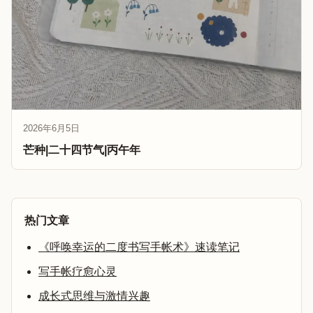
2026年6月5日
芒种|二十四节气|丙午年
热门文章
《呼唤幸运的二度书写手帐术》速读笔记
写手帐疗愈心灵
成长式思维与激情兴趣